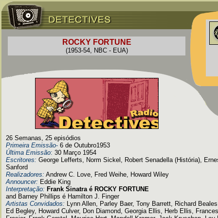
ROCKY FORTUNE
(1953-54, NBC - EUA)
26 Semanas, 25 episódios
Primeira Emissão
-
6 de Outubro1953
Última Emissão
:
30 Março 1954
Escritores:
George Lefferts, Norm Sickel, Robert Senadella (História), Erne
Sanford
Realizadores:
Andrew C. Love, Fred Weihe, Howard Wiley
Announcer:
Eddie King
Interpretação:
Frank Sinatra é ROCKY FORTUNE
and Barney Phillips é Hamilton J. Finger
Artistas Convidados:
Lynn Allen, Parley Baer, Tony Barrett, Richard Beale
Ed Begley, Howard Culver, Don Diamond, Georgia Ellis, Herb Ellis, France