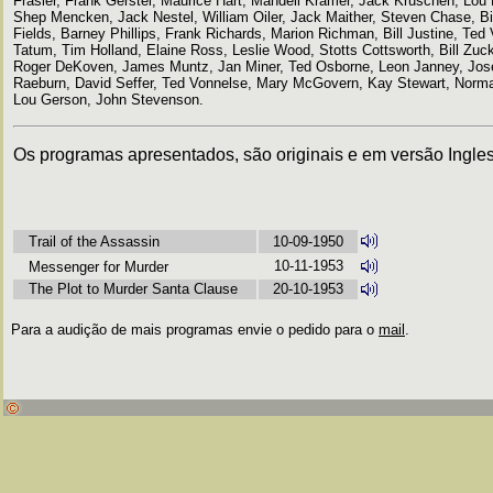
Frasier, Frank Gerstel, Maurice Hart, Mandell Kramer, Jack Kruschen, Lou M
Shep Mencken, Jack Nestel, William Oiler, Jack Maither, Steven Chase, Bi
Fields, Barney Phillips, Frank Richards, Marion Richman, Bill Justine, Ted
Tatum, Tim Holland, Elaine Ross, Leslie Wood, Stotts Cottsworth, Bill Zuc
Roger DeKoven, James Muntz, Jan Miner, Ted Osborne, Leon Janney, Jose
Raeburn, David Seffer, Ted Vonnelse, Mary McGovern, Kay Stewart, Norma
Lou Gerson, John Stevenson.
Os programas apresentados, são originais e em versão Ingle
Trail of the Assassin
10-09-1950
10-11-1953
Messenger for Murder
The Plot to Murder Santa Clause
20-10-1953
Para a audição de mais programas envie o pedido para o
mail
.