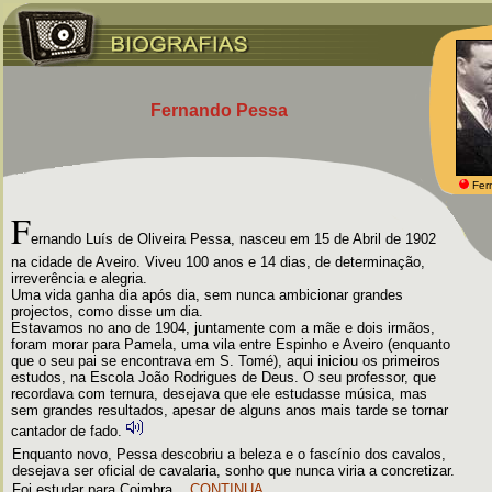
Fernando Pessa
Fer
F
ernando Luís de Oliveira Pessa, nasceu em 15 de Abril de 1902
na cidade de Aveiro. Viveu 100 anos e 14 dias, de determinação,
irreverência e alegria.
Uma vida ganha dia após dia, sem nunca ambicionar grandes
projectos, como disse um dia.
Estavamos no ano de 1904, juntamente com a mãe e dois irmãos,
foram morar para Pamela, uma vila entre Espinho e Aveiro (enquanto
que o seu pai se encontrava em S. Tomé), aqui iniciou os primeiros
estudos, na Escola João Rodrigues de Deus. O seu professor, que
recordava com ternura, desejava que ele estudasse música, mas
sem grandes resultados, apesar de alguns anos mais tarde se tornar
cantador de fado.
Enquanto novo, Pessa descobriu a beleza e o fascínio dos cavalos,
desejava ser oficial de cavalaria, sonho que nunca viria a concretizar.
Foi estudar para Coimbra...
CONTINUA