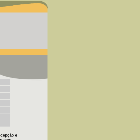
ecepção e
o para