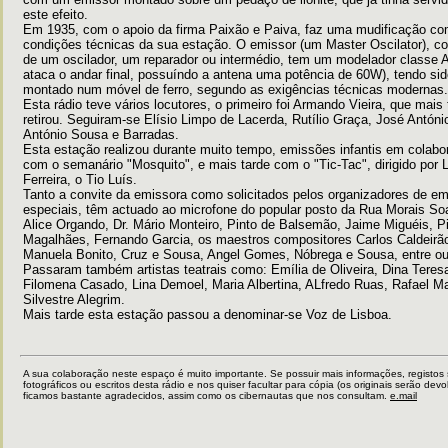
este efeito.
Em 1935, com o apoio da firma Paixão e Paiva, faz uma mudificação co
condições técnicas da sua estação. O emissor (um Master Oscilator), c
de um oscilador, um reparador ou intermédio, tem um modelador classe 
ataca o andar final, possuíndo a antena uma potência de 60W), tendo si
montado num móvel de ferro, segundo as exigências técnicas modernas.
Esta rádio teve vários locutores, o primeiro foi Armando Vieira, que mais
retirou. Seguiram-se Elísio Limpo de Lacerda, Rutílio Graça, José Antóni
António Sousa e Barradas.
Esta estação realizou durante muito tempo, emissões infantis em colabo
com o semanário "Mosquito", e mais tarde com o "Tic-Tac", dirigido por 
Ferreira, o Tio Luís.
Tanto a convite da emissora como solicitados pelos organizadores de e
especiais, têm actuado ao microfone do popular posto da Rua Morais So
Alice Orgando, Dr. Mário Monteiro, Pinto de Balsemão, Jaime Miguéis, P
Magalhães, Fernando Garcia, os maestros compositores Carlos Caldeirã
Manuela Bonito, Cruz e Sousa, Angel Gomes, Nóbrega e Sousa, entre ou
Passaram também artistas teatrais como: Emília de Oliveira, Dina Teres
Filomena Casado, Lina Demoel, Maria Albertina, ALfredo Ruas, Rafael M
Silvestre Alegrim.
Mais tarde esta estação passou a denominar-se Voz de Lisboa.
A sua colaboração neste espaço é muito importante. Se possuir mais informações, registos
fotográficos ou escritos desta rádio e nos quiser facultar para cópia (os originais serão devo
ficamos bastante agradecidos, assim como os cibernautas que nos consultam.
e.mail