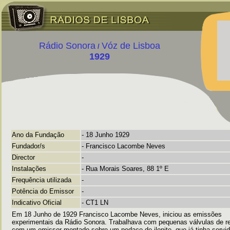
Rádio
Sonora
Vóz de Lisboa
/
1929
Ano da Fundação
- 18 Junho 1929
Fundador/s
- Francisco Lacombe Neves
Director
-
Instalações
- Rua Morais Soares, 88 1º E
Frequência utilizada
-
Potência do Emissor
-
Indicativo Oficial
- CT1 LN
Em 18 Junho de 1929 Francisco Lacombe Neves, iniciou as emissões
experimentais da Rádio Sonora. Trabalhava com pequenas válvulas de r
com um emissor montado sobre um pedaço de ilonite, que já tinha servid