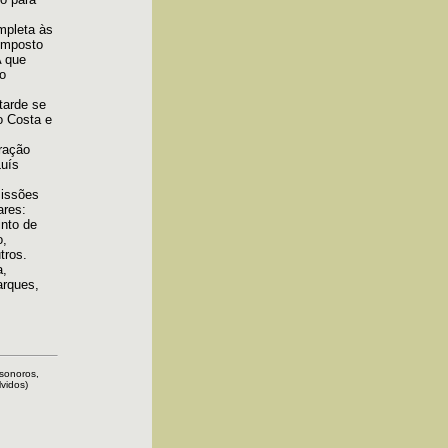
mpleta às
omposto
A que
do
 tarde se
o Costa e
ração
Luís
missões
ares:
into de
o,
tros.
a,
arques,
 sonoros,
lvidos)