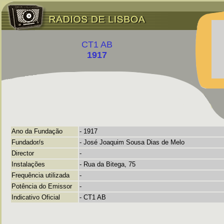
CT1 AB
1917
Ano da Fundação
-
1917
Fundador/s
- José Joaquim Sousa Dias de Melo
Director
-
Instalações
-
Rua da Bitega, 75
Frequência utilizada
-
Potência do Emissor
-
Indicativo Oficial
- CT1 AB