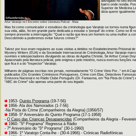
advogado no seu escrit
bairro onde residia. P
Superior de Medicina Le
dizia querer igualmente 
Artur Varatojo no
I
Encontro sobre Literatura Policial - Maia
Mas foi como comunicador e estudioso da criminologia que Varatojo se tornou numa figu
sua vida, aliás, foi em grande parte dedicada a estudar o 'porquê' do crime. Como se lê no 
sempre presente a interrogação: "Qual a razão que leva um homem ou uma mulher a co
Descobrindo-a poderemos evitar futuros crimes?"
Talvez por isso eram regulares as suas visitas a detidos no Estabelecimento Prisional d
Mystery Writers (EUA) e da Sociedade Internacional de Criminologia, Artur Varatojo marc
ouvintes e telespectadores divulgando as obras de Agatha Christie, Sir Arthur Conan Do
Apaixonado pela literatura policial, pelo enigma e pelo mistério, nunca exerceu funções n
que fica é a do "Inspector" Varatojo.
Milhares de páginas escritas nos jornais, nomeadamente "O Crime Visto Por..." em A Capita
publicados (Os Grandes Criminosos Portugueses, Crime com Elas, Detectives Famosas...
Emissora Nacional e no Rádio Clube Português (Dr. Fantasma, em "Na Pista do Crime"
"ABC do Crime" são apenas uma parte do seu legado.
1953-
Quinto Programa
(19-7-56)
1956- Ala dos Namorados (1-7-56)
-Na Pista do Crime (Companheiros da Alegria) (1956/57)
1958- 5º Aniversário do Quinto Programa (17-1-1958)
-
O Caso das Crianças Desaparecidas
(Companheiros da Alegria - Fevereir
1960- "5º Programa" Regressa à Rádio
- 7º Aniversário do "5º Programa" (30-1-1960)
1966- 1º Varatojo Conta-lhe - (30-4-1966) - Crónicas Radiofónicas