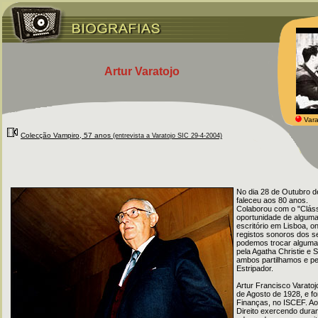
Artur Varatojo
Vara
Colecção Vampiro, 57 anos
(entrevista a Varatojo SIC 29-4-2004)
No dia 28 de Outubro de
faleceu aos 80 anos.
Colaborou com o "Cláss
oportunidade de alguma
escritório em Lisboa, 
registos sonoros dos s
podemos trocar alguma
pela Agatha Christie e
ambos partilhamos e pel
Estripador.
Artur Francisco Varato
de Agosto de 1928, e 
Finanças, no ISCEF. Ao
Direito exercendo duran