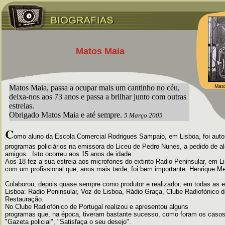
Matos Maia
Matos Maia, passa a ocupar mais um cantinho no céu,
Mato
deixa-nos aos 73 anos e passa a brilhar junto com outras
estrelas.
Obrigado Matos Maia e até sempre.
5 Março 2005
C
omo aluno da Escola Comercial Rodrigues Sampaio, em Lisboa, foi autor
programas policiários na emissora do Liceu de Pedro Nunes, a pedido de a
amigos.. Isto ocorreu aos 15 anos de idade.
Aos 18 fez a sua estreia aos microfones do extinto Radio Peninsular, em L
com um profissional que, anos mais tarde, foi bem importante: Henrique M
Colaborou, depois quase sempre como produtor e realizador, em todas as 
Lisboa: Radio Peninsular, Voz de Lisboa, Rádio Graça, Clube Radiofónico d
Restauração.
No Clube Radiofónico de Portugal realizou e apresentou alguns
programas que, na época, tiveram bastante sucesso, como foram os casos 
"Gazeta policial", "Satisfaça o seu desejo".