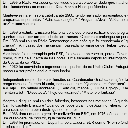
Em 1956 a Rádio Renascença convidou-o para colaborar, dado que, na altur
dois funcionários ao microfone: Dora Maria e Henrique Mendes.
Manteve-se na emissora católica até 1960, tendo realizado, apresentado e
programas importantes: "Pátio das canções", "Programa Alvo", "A 23a hora"
traz" e tantos outros .
Em 1959 a extinta Emissora Nacional convidou-o para realizar o seu prog
quartas-feiras, por um período de seis meses. O contrato prolongou-se por 
Em 1958 realizou na Rádio Renascença a emissão que foi consderada a "g
charco": "
A invasão dos marcianos
", baseada no romance de Herbert Georg
mundos
".
A emissão foi interrompida pela PSP, foi levado, sob escolta, para o Gover
preso, numa cela, cerca de três horas. Uma semana depois foi interrogado p
da Costa, da ex-PIDE.
Em 1960 foi convidado a ingressar nos quadros do ex-Radio Clube Protuguês
passou a ser profissional a tempo inteiro .
Independentemente das suas funções de Coordenador Geral da estação, t
programas que fizeram historia, nomeadamente: "Quando o telefone toca",
e o Tejo", "No mundo aconteceu", "Bom dia, manha!", "Clube à gô-gô", "Mei
"Sintonia 63", "Discoteca", "Hoje convidamos", "Mistério e fantasia".
Adaptou, dirigiu e realizou dois folhetins, baseados nos romances "A queda
Camilo Castelo Branco e "Quando os lobos uivam", de Aquilino Ribeiro. Foi
para radio de uma obra deste grande escritor.
Em 1966 tirou um curso geral de realização na BBC; em 1976 idêntico cu
um curso-geral de monitor, igualmente na RDP.
Em 1968 foi premiado, em Espanha, pela Cadena SER com o "Prémio Onda
"Lisboa e o Tejo".