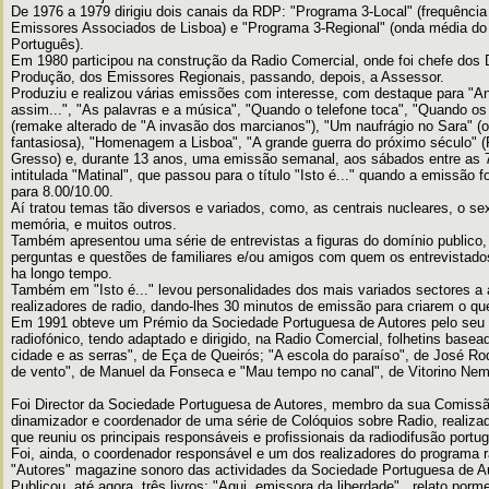
De 1976 a 1979 dirigiu dois canais da RDP: "Programa 3-Local" (frequência
Emissores Associados de Lisboa) e "Programa 3-Regional" (onda média do 
Português).
Em 1980 participou na construção da Radio Comercial, onde foi chefe dos
Produção, dos Emissores Regionais, passando, depois, a Assessor.
Produziu e realizou várias emissões com interesse, com destaque para "A
assim...", "As palavras e a música", "Quando o telefone toca", "Quando os
(remake alterado de "A invasão dos marcianos"), "Um naufrágio no Sara" (
fantasiosa), "Homenagem a Lisboa", "A grande guerra do próximo século" (
Gresso) e, durante 13 anos, uma emissão semanal, aos sábados entre as 7
intitulada "Matinal", que passou para o título "Isto é..." quando a emissão f
para 8.00/10.00.
Aí tratou temas tão diversos e variados, como, as centrais nucleares, o s
memória, e muitos outros.
Também apresentou uma série de entrevistas a figuras do domínio publico
perguntas e questões de familiares e/ou amigos com quem os entrevistado
ha longo tempo.
Também em "Isto é..." levou personalidades dos mais variados sectores a
realizadores de radio, dando-lhes 30 minutos de emissão para criarem o q
Em 1991 obteve um Prémio da Sociedade Portuguesa de Autores pelo seu t
radiofónico, tendo adaptado e dirigido, na Radio Comercial, folhetins bas
cidade e as serras", de Eça de Queirós; "A escola do paraíso", de José Ro
de vento", de Manuel da Fonseca e "Mau tempo no canal", de Vitorino Nem
Foi Director da Sociedade Portuguesa de Autores, membro da sua Comissã
dinamizador e coordenador de uma série de Colóquios sobre Radio, realiza
que reuniu os principais responsáveis e profissionais da radiodifusão portu
Foi, ainda, o coordenador responsável e um dos realizadores do programa 
"Autores" magazine sonoro das actividades da Sociedade Portuguesa de A
Publicou, até agora, três livros: "Aqui, emissora da liberdade" , relato po